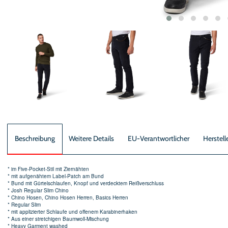
Beschreibung
Weitere Details
EU-Verantwortlicher
Herstell
* im Five-Pocket-Stil mit Ziernähten
* mit aufgenähtem Label-Patch am Bund
* Bund mit Gürtelschlaufen, Knopf und verdecktem Reißverschluss
* Josh Regular Slim Chino
* Chino Hosen, Chino Hosen Herren, Basics Herren
* Regular Slim
* mit applizierter Schlaufe und offenem Karabinerhaken
* Aus einer stretchigen Baumwoll-Mischung
* Heavy Garment washed