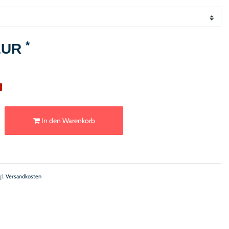
*
 EUR
e
In den Warenkorb
gl.
Versandkosten