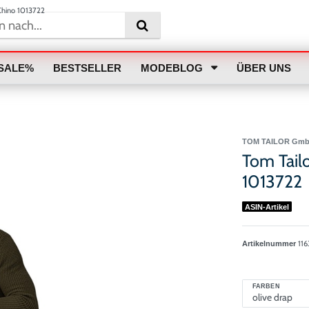
Chino 1013722
SALE%
BESTSELLER
MODEBLOG
ÜBER UNS
TOM TAILOR Gm
Tom Tail
1013722
ASIN-Artikel
11
Artikelnummer
FARBEN