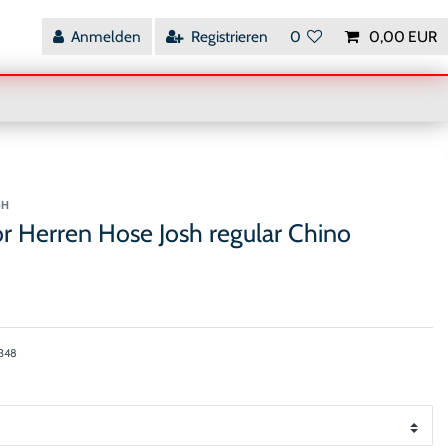
Anmelden
Registrieren
0
0,00 EUR
bH
or Herren Hose Josh regular Chino
6348