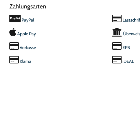
Zahlungsarten
PayPal
Lastschrif
Apple Pay
Überwei
Vorkasse
EPS
Klarna
iDEAL