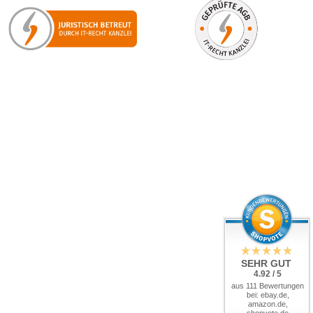
SEHR GUT
4.92 / 5
aus 111 Bewertungen
bei: ebay.de,
amazon.de,