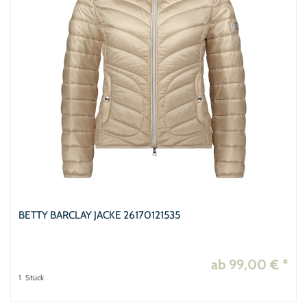
her
2
6
1
BETTY BARCLAY JACKE 26170121535
ab 99,00 € *
1
Stück