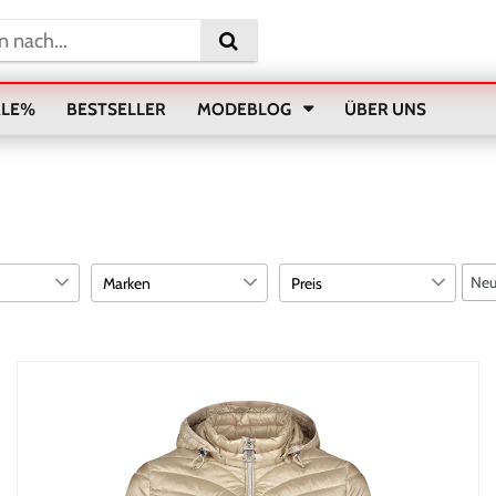
ALE%
BESTSELLER
MODEBLOG
ÜBER UNS
Marken
Preis
Betty Barclay
1
95
€
―
€
BB CO
2
5
1
Übernehmen
2
1
4