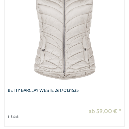
46
rot
Schals & Tüc
51
1
48
schwarz
Shirts
3
5
ACC
weiß
Tops
4
26
BETTY BARCLAY WESTE 26170131535
ab 59,00 € *
1
Stück