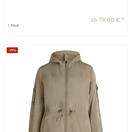
ab 79,00 € *
1
Stück
-19%