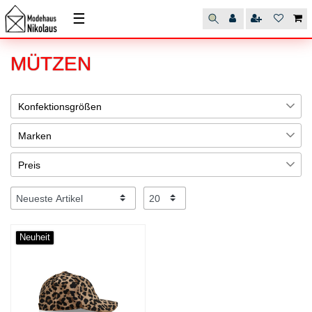
☰
MÜTZEN
Konfektionsgrößen
N3
1
Marken
MARC CAIN
1
Preis
€
―
€
Neuheit
Übernehmen