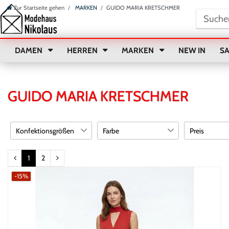
Zur Startseite gehen
MARKEN
GUIDO MARIA KRETSCHMER
DAMEN
HERREN
MARKEN
NEW IN
S
GUIDO MARIA KRETSCHMER
Konfektionsgrößen
Farbe
Preis
34
blau
4
5
1
2
€
―
36
braun
14
1
-15%
38
rot
13
1
Übern
40
weiß
15
3
42
10
44
7