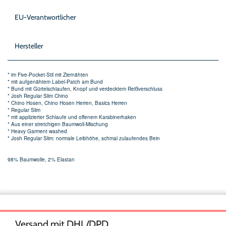
EU-Verantwortlicher
Hersteller
* im Five-Pocket-Stil mit Ziernähten
* mit aufgenähtem Label-Patch am Bund
* Bund mit Gürtelschlaufen, Knopf und verdecktem Reißverschluss
* Josh Regular Slim Chino
* Chino Hosen, Chino Hosen Herren, Basics Herren
* Regular Slim
* mit applizierter Schlaufe und offenem Karabinerhaken
* Aus einer stretchigen Baumwoll-Mischung
* Heavy Garment washed
* Josh Regular Slim: normale Leibhöhe, schmal zulaufendes Bein
98% Baumwolle, 2% Elastan
Versand mit DHL/DPD