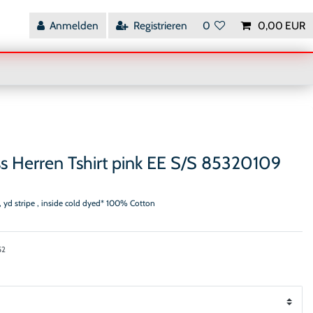
Anmelden
Registrieren
0
0,00 EUR
s Herren Tshirt pink EE S/S 85320109
k, yd stripe , inside cold dyed* 100% Cotton
52