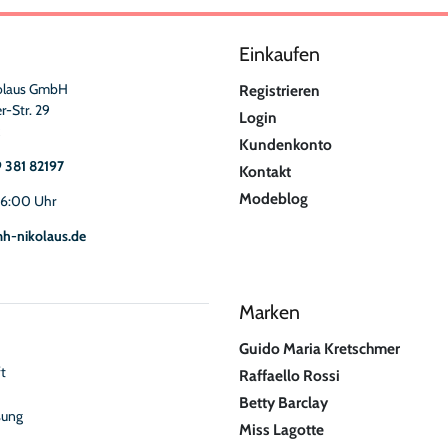
Einkaufen
olaus GmbH
Registrieren
r-Str. 29
Login
Kundenkonto
9 381 82197
Kontakt
Modeblog
16:00 Uhr
h-nikolaus.de
Marken
Guido Maria Kretschmer
t
Raffaello Rossi
Betty Barclay
sung
Miss Lagotte