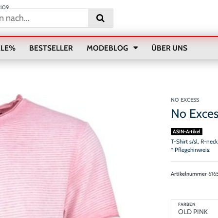
0109
ALE%
BESTSELLER
MODEBLOG
ÜBER UNS
NO EXCESS
No Exces
ASIN-Artikel
T-Shirt s/sl, R-nec
* Pflegehinweis:
Artikelnummer
616
FARBEN