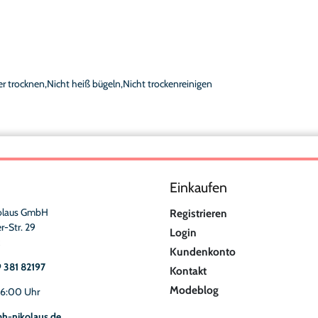
r trocknen,Nicht heiß bügeln,Nicht trockenreinigen
Einkaufen
olaus GmbH
Registrieren
r-Str. 29
Login
Kundenkonto
9 381 82197
Kontakt
Modeblog
16:00 Uhr
h-nikolaus.de