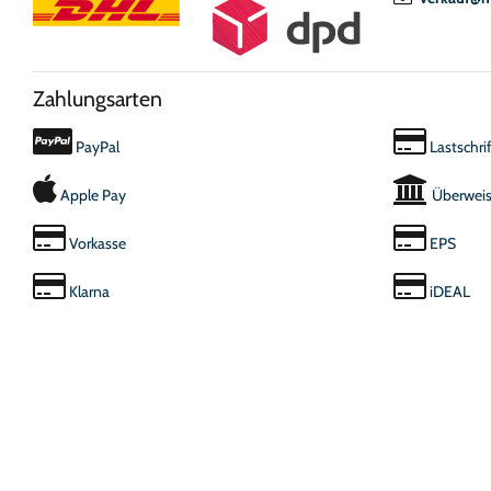
Zahlungsarten
PayPal
Lastschrif
Apple Pay
Überwei
Vorkasse
EPS
Klarna
iDEAL