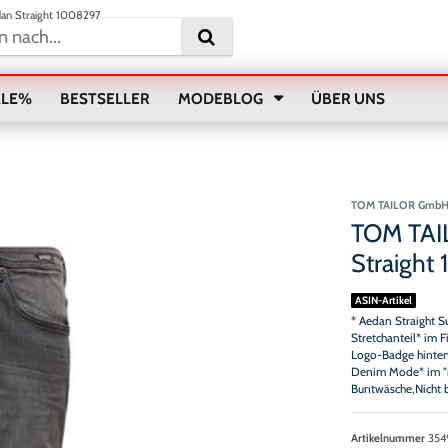
an Straight 1008297
ALE%
BESTSELLER
MODEBLOG
ÜBER UNS
TOM TAILOR Gmb
TOM TAI
Straight
ASIN-Artikel
* Aedan Straight S
Stretchanteil* im 
Logo-Badge hinten
Denim Mode* im "r
Buntwäsche,Nicht b
Artikelnummer
354