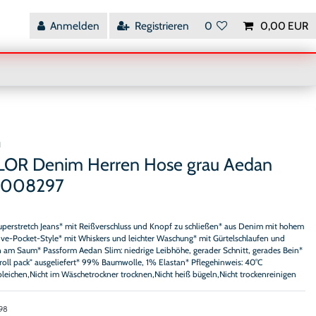
Anmelden
Registrieren
0
0,00 EUR
H
LOR Denim Herren Hose grau Aedan
 1008297
uperstretch Jeans* mit Reißverschluss und Knopf zu schließen* aus Denim mit hohem
Five-Pocket-Style* mit Whiskers und leichter Waschung* mit Gürtelschlaufen und
 am Saum* Passform Aedan Slim: niedrige Leibhöhe, gerader Schnitt, gerades Bein*
oll pack" ausgeliefert* 99% Baumwolle, 1% Elastan* Pflegehinweis: 40°C
leichen,Nicht im Wäschetrockner trocknen,Nicht heiß bügeln,Nicht trockenreinigen
98