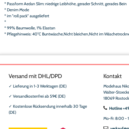
* Passform Aedan Slim: niedrige Leibhöhe, gerader Schnitt, gerades Bein
* Denim Mode
* im "roll pack" ausgeliefert
*
* 99% Baumwolle, 1% Elastan
* Pflegehinweis: 40°C Buntwäsche,Nicht bleichen,Nicht im Wäschetrockne
Versand mit DHL/DPD
Kontakt
✓
Lieferung in 1-3 Werktagen (DE)
Modehaus Nik
Walter-Stoecke
✓
Versandkostenfrei ab 59€ (DE)
18069 Rostock
✓
Kostenlose Rücksendung innerhalb 30 Tage
Hotline +4
(DE)
Mo-Fr: 8:00 - 
verkauf@m