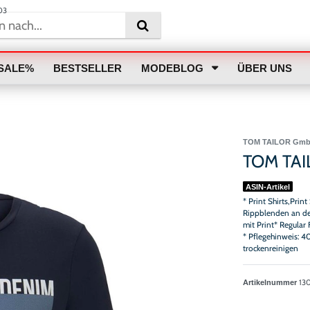
03
SALE%
BESTSELLER
MODEBLOG
ÜBER UNS
TOM TAILOR Gm
TOM TAI
ASIN-Artikel
* Print Shirts,Pri
Rippblenden an den
mit Print* Regular
* Pflegehinweis: 4
trockenreinigen
13
Artikelnummer