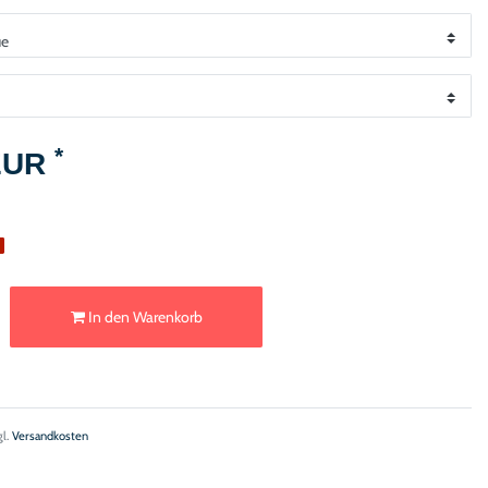
*
 EUR
e
In den Warenkorb
gl.
Versandkosten