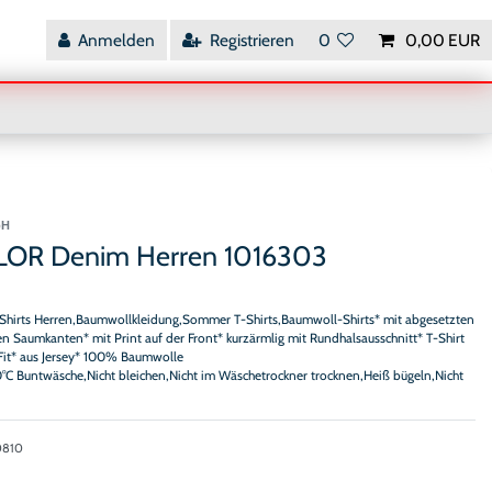
Anmelden
Registrieren
0
0,00 EUR
bH
LOR Denim Herren 1016303
nt Shirts Herren,Baumwollkleidung,Sommer T-Shirts,Baumwoll-Shirts* mit abgesetzten
 Saumkanten* mit Print auf der Front* kurzärmlig mit Rundhalsausschnitt* T-Shirt
 Fit* aus Jersey* 100% Baumwolle
0°C Buntwäsche,Nicht bleichen,Nicht im Wäschetrockner trocknen,Heiß bügeln,Nicht
0810