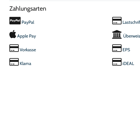
Zahlungsarten
PayPal
Lastschrif
Apple Pay
Überwei
Vorkasse
EPS
Klarna
iDEAL