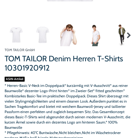
TOM TAILOR GmbH
TOM TAILOR Denim Herren T-Shirts
10301920912
ASIN-Artikel
* Herren-Basic V-Neck im Doppelpack* kurzärmlig mit V-Ausschnitt* aus reiner
Baumwolle* dezenter Logo-Print hinten* im Zweier-Set* fitted geschnitten*
Kombistarkes Basic-Tee im praktischen Doppelpack. Dieses Shirt überzeugt mit
vielen Stylingmöglichkeiten und einem cleanen Look. Außerdem punktet es in
Sachen Tragekomfort und bietet mit weichem Baumwoll-Jersey und taillierter
Passform einen perfekten und zugleich bequemen Sitz. Das Gesamtkonzept
dieses Basic-T-Shirts wird abgerundet durch seinen modernen V-Ausschnitt, die
kurzen Ärmel sowie durch ein dezentes Logo am hinteren Saum.* 100%
Baumwolle
* Pflegehinweis: 40°C Buntwäsche,Nicht bleichen,Nicht im Wäschetrockner
trocknen,Mäßig heiß bügeln,Nicht trockenreinigen