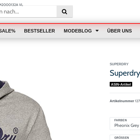
u M2000132A VL
SALE%
BESTSELLER
MODEBLOG
ÜBER UNS
SUPERDRY
Superdr
ASIN-Artikel
12
Artikelnummer
FARBEN
GRÖSSEN