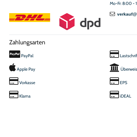
Mo-Fr: 8:00 - 
verkauf@
Zahlungsarten
PayPal
Lastschrif
Apple Pay
Überwei
Vorkasse
EPS
Klarna
iDEAL