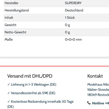
Hersteller
SUPERDRY
Herstellungsland
Deutschland
Inhalt
1 Stück
Gewicht
0 g
Netto-Gewicht
0 g
Maße
0
×
0
×
0
mm
Versand mit DHL/DPD
Kontakt
✓
Lieferung in 1-3 Werktagen (DE)
Modehaus Nik
Walter-Stoecke
✓
Versandkostenfrei ab 59€ (DE)
18069 Rostock
✓
Kostenlose Rücksendung innerhalb 30 Tage
Hotline +
(DE)