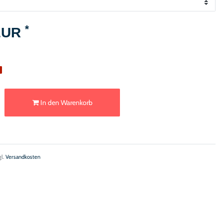
*
 EUR
e
In den Warenkorb
gl.
Versandkosten