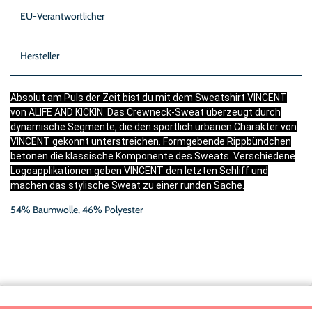
EU-Verantwortlicher
Hersteller
Absolut am Puls der Zeit bist du mit dem Sweatshirt VINCENT
von ALIFE AND KICKIN. Das Crewneck-Sweat überzeugt durch
dynamische Segmente, die den sportlich urbanen Charakter von
VINCENT gekonnt unterstreichen. Formgebende Rippbündchen
betonen die klassische Komponente des Sweats. Verschiedene
Logoapplikationen geben VINCENT den letzten Schliff und
machen das stylische Sweat zu einer runden Sache.
54% Baumwolle, 46% Polyester