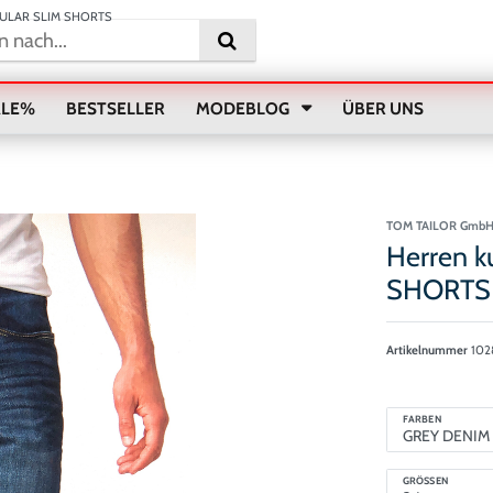
EGULAR SLIM SHORTS
ALE%
BESTSELLER
MODEBLOG
ÜBER UNS
TOM TAILOR Gmb
Herren 
SHORTS
Artikelnummer
102
FARBEN
GRÖSSEN