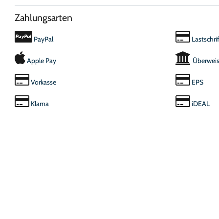
Zahlungsarten
PayPal
Lastschrif
Apple Pay
Überwei
Vorkasse
EPS
Klarna
iDEAL