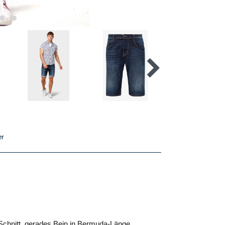
er
Schnitt, gerades Bein in Bermuda-Länge