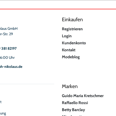
Einkaufen
olaus GmbH
Registrieren
r-Str. 29
Login
Kundenkonto
9 381 82197
Kontakt
Modeblog
16:00 Uhr
h-nikolaus.de
Marken
Guido Maria Kretschmer
t
Raffaello Rossi
Betty Barclay
sung