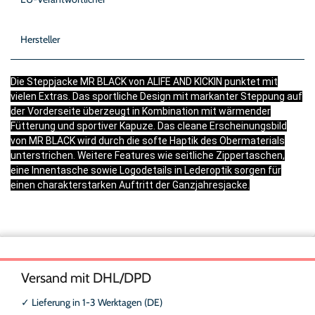
Hersteller
Die Steppjacke MR BLACK von ALIFE AND KICKIN punktet mit
vielen Extras. Das sportliche Design mit markanter Steppung auf
der Vorderseite überzeugt in Kombination mit wärmender
Fütterung und sportiver Kapuze. Das cleane Erscheinungsbild
von MR BLACK wird durch die softe Haptik des Obermaterials
unterstrichen. Weitere Features wie seitliche Zippertaschen,
eine Innentasche sowie Logodetails in Lederoptik sorgen für
einen charakterstarken Auftritt der Ganzjahresjacke.
Versand mit DHL/DPD
✓
Lieferung in 1-3 Werktagen (DE)