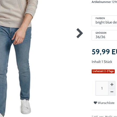
Artikelnummer
129
FARBEN
GRÖSSEN
59,99 
Inhalt
1
Stück
Lieferzeit 2-3Tage
Wunschliste
* inkl. ges. MwSt. zz