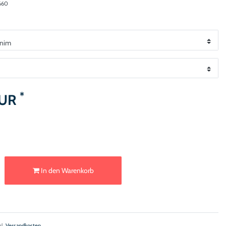
660
*
EUR
In den Warenkorb
gl.
Versandkosten