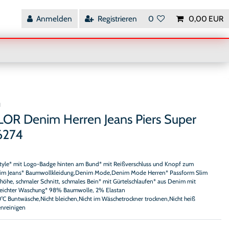
Anmelden
Registrieren
0
0,00 EUR
H
OR Denim Herren Jeans Piers Super
6274
Style* mit Logo-Badge hinten am Bund* mit Reißverschluss und Knopf zum
Slim Jeans* Baumwollkleidung,Denim Mode,Denim Mode Herren* Passform Slim
ibhöhe, schmaler Schnitt, schmales Bein* mit Gürtelschlaufen* aus Denim mit
t leichter Waschung* 98% Baumwolle, 2% Elastan
0°C Buntwäsche,Nicht bleichen,Nicht im Wäschetrockner trocknen,Nicht heiß
enreinigen