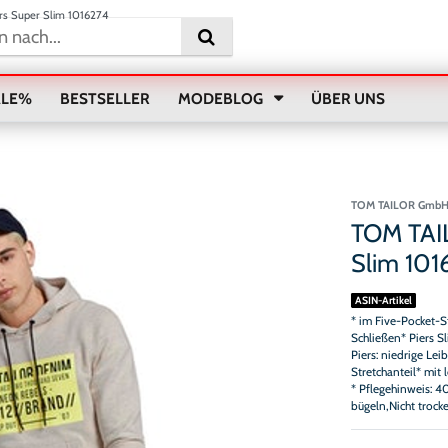
rs Super Slim 1016274
ALE%
BESTSELLER
MODEBLOG
ÜBER UNS
TOM TAILOR Gmb
TOM TAIL
Slim 101
ASIN-Artikel
* im Five-Pocket-
Schließen* Piers 
Piers: niedrige Le
Stretchanteil* mi
* Pflegehinweis: 4
bügeln,Nicht trock