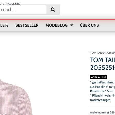
/1 20552510012
ALE%
BESTSELLER
MODEBLOG
ÜBER UNS
TOM TAILOR Gmb
TOM TAI
2055251
ASIN-Artikel
* gestreiftes Hemd
aus Popeline* mit
Brusttasche* Slim
* Pflegehinweis: N
trockenreinigen
Artikelnummer
568