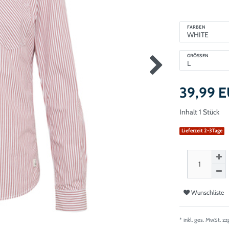
FARBEN
GRÖSSEN
39,99 
Inhalt
1
Stück
Lieferzeit 2-3Tage
Wunschliste
* inkl. ges. MwSt. zz