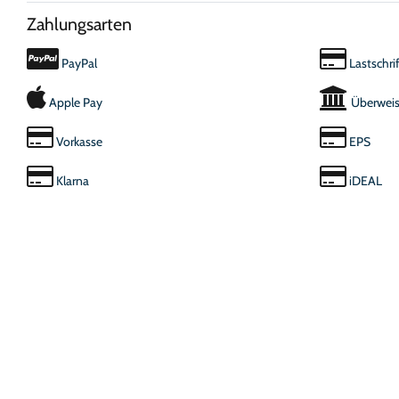
Zahlungsarten
PayPal
Lastschrif
Apple Pay
Überwei
Vorkasse
EPS
Klarna
iDEAL