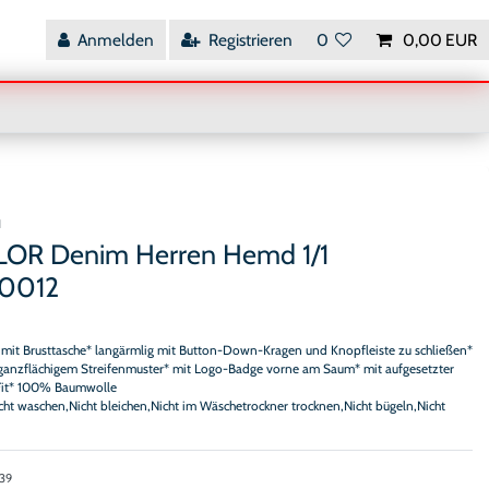
Anmelden
Registrieren
0
0,00 EUR
H
LOR Denim Herren Hemd 1/1
0012
 mit Brusttasche* langärmlig mit Button-Down-Kragen und Knopfleiste zu schließen*
 ganzflächigem Streifenmuster* mit Logo-Badge vorne am Saum* mit aufgesetzter
 Fit* 100% Baumwolle
icht waschen,Nicht bleichen,Nicht im Wäschetrockner trocknen,Nicht bügeln,Nicht
39