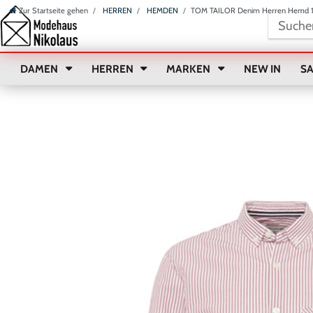
Zur Startseite gehen
HERREN
HEMDEN
TOM TAILOR Denim Herren Hemd 1
DAMEN
HERREN
MARKEN
NEW IN
S