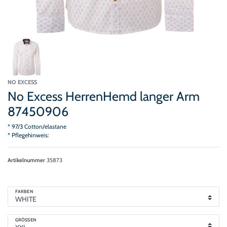
NO EXCESS
No Excess HerrenHemd langer Arm
87450906
* 97/3 Cotton/elastane
* Pflegehinweis:
Artikelnummer
35873
FARBEN
GRÖSSEN