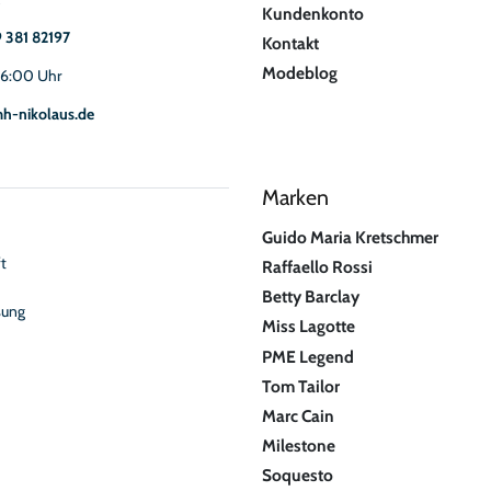
Kundenkonto
9 381 82197
Kontakt
Modeblog
16:00 Uhr
h-nikolaus.de
Marken
Guido Maria Kretschmer
t
Raffaello Rossi
Betty Barclay
sung
Miss Lagotte
PME Legend
Tom Tailor
Marc Cain
Milestone
Soquesto