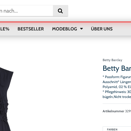
ALE%
BESTSELLER
MODEBLOG
ÜBER UNS
Betty Barclay
Betty Bar
* Passform: Figur
Ausschnitt* Längen
Polyamid, 02 % El
* Pflegehinweis: 3
bügeln,Nicht trock
Artikelnummer
329
FARBEN