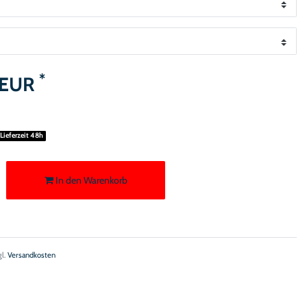
*
 EUR
 Lieferzeit 48h
In den Warenkorb
gl.
Versandkosten