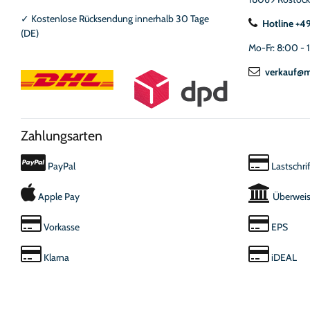
✓
Kostenlose Rücksendung innerhalb 30 Tage
Hotline +4
(DE)
Mo-Fr: 8:00 - 
verkauf@m
Zahlungsarten
PayPal
Lastschrif
Apple Pay
Überwei
Vorkasse
EPS
Klarna
iDEAL