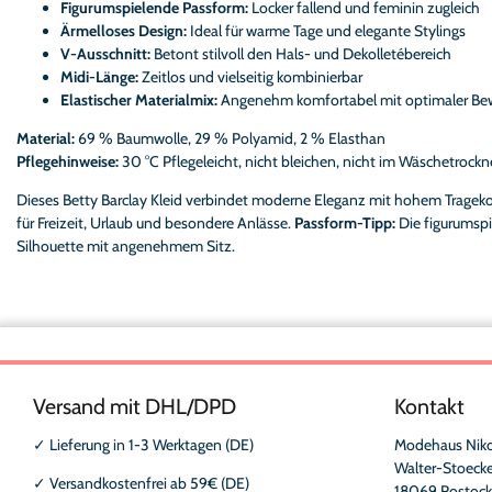
Figurumspielende Passform:
Locker fallend und feminin zugleich
Ärmelloses Design:
Ideal für warme Tage und elegante Stylings
V-Ausschnitt:
Betont stilvoll den Hals- und Dekolletébereich
Midi-Länge:
Zeitlos und vielseitig kombinierbar
Elastischer Materialmix:
Angenehm komfortabel mit optimaler Bew
Material:
69 % Baumwolle, 29 % Polyamid, 2 % Elasthan
Pflegehinweise:
30 °C Pflegeleicht, nicht bleichen, nicht im Wäschetrockne
Dieses Betty Barclay Kleid verbindet moderne Eleganz mit hohem Tragekom
für Freizeit, Urlaub und besondere Anlässe.
Passform-Tipp:
Die figurumspi
Silhouette mit angenehmem Sitz.
Versand mit DHL/DPD
Kontakt
✓
Lieferung in 1-3 Werktagen (DE)
Modehaus Nik
Walter-Stoecke
✓
Versandkostenfrei ab 59€ (DE)
18069 Rostock